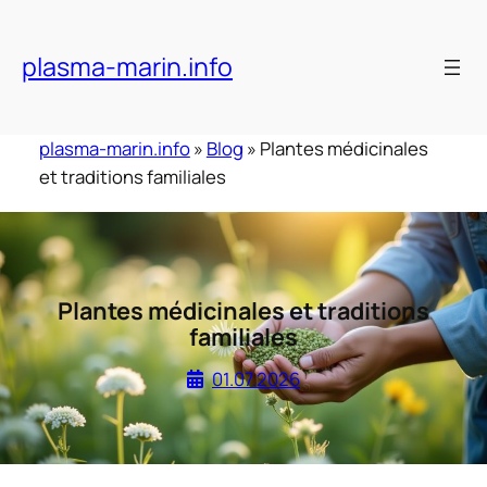
Skip
to
plasma-marin.info
content
plasma-marin.info
»
Blog
»
Plantes médicinales
et traditions familiales
Plantes médicinales et traditions
familiales
01.07.2026