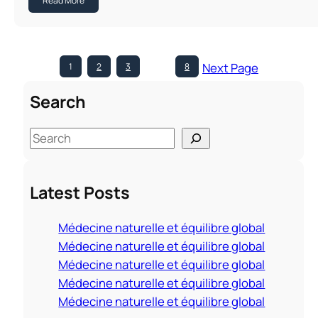
Read More
Next Page
1
2
3
…
8
Search
S
e
a
Latest Posts
r
c
Médecine naturelle et équilibre global
h
Médecine naturelle et équilibre global
Médecine naturelle et équilibre global
Médecine naturelle et équilibre global
Médecine naturelle et équilibre global