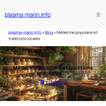
Skip
to
plasma-marin.info
content
plasma-marin.info
»
Blog
»
Médecine populaire et
traditions locales
Médecine populaire et traditions
locales
21.06.2026